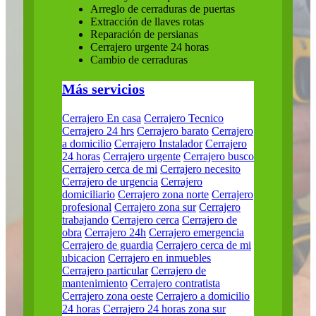
Arreglo de cerraduras de puertas
Extracción de llaves rotas
Reparación de persianas
Cerrajero urgente 24 horas
Cambio de cerraduras
Más servicios
Cerrajero En casa
Cerrajero Tecnico
Cerrajero 24 hrs
Cerrajero barato
Cerrajero
a domicilio
Cerrajero Instalador
Cerrajero
24 horas
Cerrajero urgente
Cerrajero busco
Cerrajero cerca de mi
Cerrajero necesito
Cerrajero de urgencia
Cerrajero
domiciliario
Cerrajero zona norte
Cerrajero
profesional
Cerrajero zona sur
Cerrajero
trabajando
Cerrajero cerca
Cerrajero de
obra
Cerrajero 24h
Cerrajero emergencia
Cerrajero de guardia
Cerrajero cerca de mi
ubicacion
Cerrajero en inmuebles
Cerrajero particular
Cerrajero de
mantenimiento
Cerrajero contratista
Cerrajero zona oeste
Cerrajero a domicilio
24 horas
Cerrajero 24 horas zona sur