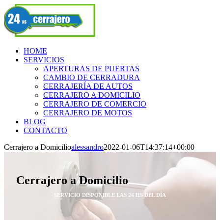
Skip
Facebook
to
content
HOME
SERVICIOS
APERTURAS DE PUERTAS
CAMBIO DE CERRADURA
CERRAJERÍA DE AUTOS
CERRAJERO A DOMICILIO
CERRAJERO DE COMERCIO
CERRAJERO DE MOTOS
BLOG
CONTACTO
Cerrajero a Domicilio
alessandro
2022-01-06T14:37:14+00:00
Cerrajero a Domicilio
SERVICIO DISPONIBLE LAS 24 HS DEL DÍA