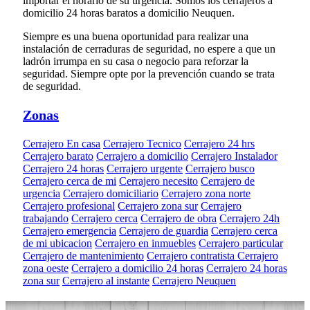
importar el horario de su urgencia. Somos los cerrajeros a
domicilio 24 horas baratos a domicilio Neuquen.
Siempre es una buena oportunidad para realizar una
instalación de cerraduras de seguridad, no espere a que un
ladrón irrumpa en su casa o negocio para reforzar la
seguridad. Siempre opte por la prevención cuando se trata
de seguridad.
Zonas
Cerrajero En casa
Cerrajero Tecnico
Cerrajero 24 hrs
Cerrajero barato
Cerrajero a domicilio
Cerrajero Instalador
Cerrajero 24 horas
Cerrajero urgente
Cerrajero busco
Cerrajero cerca de mi
Cerrajero necesito
Cerrajero de
urgencia
Cerrajero domiciliario
Cerrajero zona norte
Cerrajero profesional
Cerrajero zona sur
Cerrajero
trabajando
Cerrajero cerca
Cerrajero de obra
Cerrajero 24h
Cerrajero emergencia
Cerrajero de guardia
Cerrajero cerca
de mi ubicacion
Cerrajero en inmuebles
Cerrajero particular
Cerrajero de mantenimiento
Cerrajero contratista
Cerrajero
zona oeste
Cerrajero a domicilio 24 horas
Cerrajero 24 horas
zona sur
Cerrajero al instante
Cerrajero Neuquen