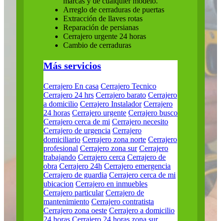
marcas y de cualquier modelo.
Arreglo de cerraduras de puertas
Extracción de llaves rotas
Reparación de persianas
Cerrajero urgente 24 horas
Cambio de cerraduras
Más servicios
Cerrajero En casa
Cerrajero Tecnico
Cerrajero 24 hrs
Cerrajero barato
Cerrajero
a domicilio
Cerrajero Instalador
Cerrajero
24 horas
Cerrajero urgente
Cerrajero busco
Cerrajero cerca de mi
Cerrajero necesito
Cerrajero de urgencia
Cerrajero
domiciliario
Cerrajero zona norte
Cerrajero
profesional
Cerrajero zona sur
Cerrajero
trabajando
Cerrajero cerca
Cerrajero de
obra
Cerrajero 24h
Cerrajero emergencia
Cerrajero de guardia
Cerrajero cerca de mi
ubicacion
Cerrajero en inmuebles
Cerrajero particular
Cerrajero de
mantenimiento
Cerrajero contratista
Cerrajero zona oeste
Cerrajero a domicilio
24 horas
Cerrajero 24 horas zona sur